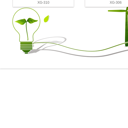
XG-310
XG-306