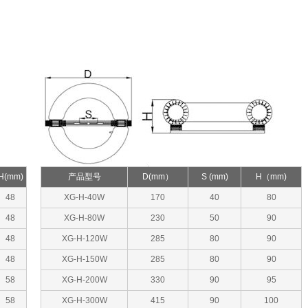
H(mm)
产品型号
D(mm）
S (mm)
H（mm)
48
XG-H-40W
170
40
80
48
XG-H-80W
230
50
90
48
XG-H-120W
285
80
90
48
XG-H-150W
285
80
90
58
XG-H-200W
330
90
95
58
XG-H-300W
415
90
100