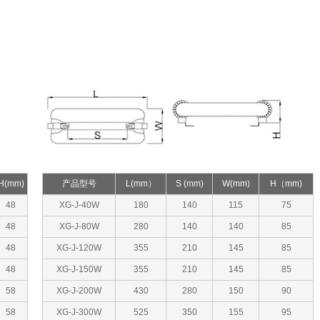
H(mm)
产品型号
L(mm）
S (mm)
W(mm)
H（mm)
48
XG-J-40W
180
140
115
75
48
XG-J-80W
280
140
140
85
48
XG-J-120W
355
210
145
85
48
XG-J-150W
355
210
145
85
58
XG-J-200W
430
280
150
90
58
XG-J-300W
525
350
155
95